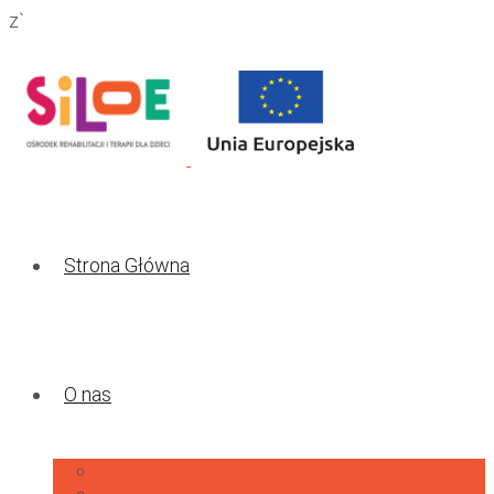
z`
Strona Główna
O nas
Aktualności
Nasz zespół