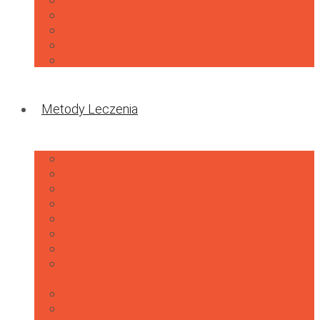
NZOZ
Informacje dla rodziców
Informacje dla lekarzy
Galeria
Metody Leczenia
Metoda PNF
Integracja Sensoryczna (SI)
Terapia zaburzeń zachowania i emocji
Terapia Dzieci z Autyzmem
Terapia Neurologopedyczna i Logopedyczna
Terapia pedagogiczna
Terapia Psychologiczna
Komunikacja wspomagająca i alternatywna
(AAC)
Terapia Ręki
Gimnastyka Korekcyjna