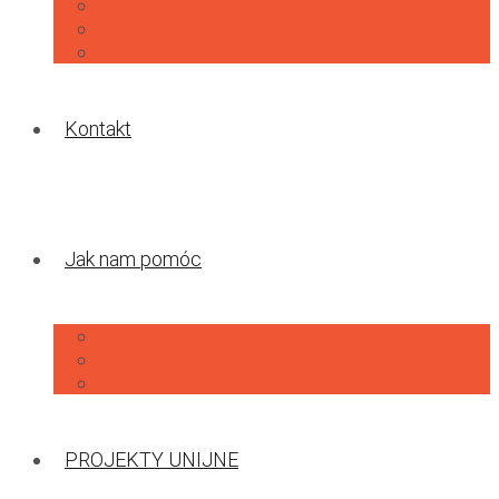
Kinesio Taping – plastrowanie
Metoda NDT – Bobath
Dietetyka
Kontakt
Jak nam pomóc
Darowizna
Podaruj 1%
Regularne wsparcie
PROJEKTY UNIJNE