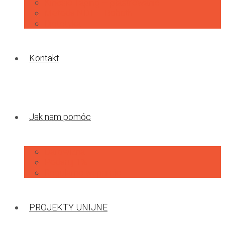
Kinesio Taping – plastrowanie
Metoda NDT – Bobath
Dietetyka
Kontakt
Jak nam pomóc
Darowizna
Podaruj 1%
Regularne wsparcie
PROJEKTY UNIJNE