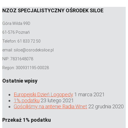
NZOZ SPECJALISTYCZNY OŚRODEK SILOE
Góra Wilda 99D
61-576 Poznań
Telefon: 61 833 72 50
email: siloe@osrodeksiloe.pl
NIP: 7831648078
Regon: 300931195-00028
Ostatnie wpisy
Europejski Dzień Logopedy
1 marca 2021
1% podatku
23 lutego 2021
Gościliśmy na antenie Radia Wnet
22 grudnia 2020
Przekaż 1% podatku