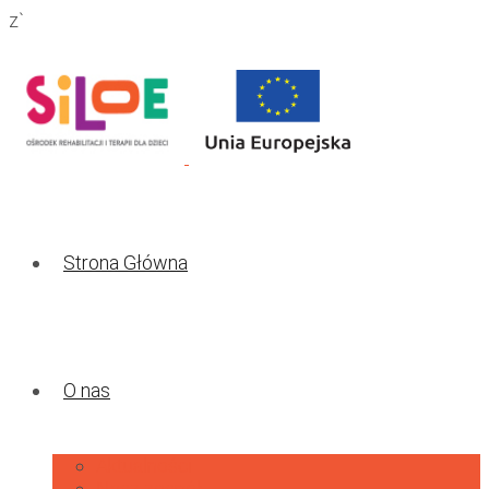
z`
Strona Główna
O nas
Aktualności
Nasz zespół