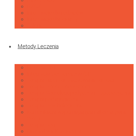
NZOZ
Informacje dla rodziców
Informacje dla lekarzy
Galeria
Metody Leczenia
Metoda PNF
Integracja Sensoryczna (SI)
Terapia zaburzeń zachowania i emocji
Terapia Dzieci z Autyzmem
Terapia Neurologopedyczna i Logopedyczna
Terapia pedagogiczna
Terapia Psychologiczna
Komunikacja wspomagająca i alternatywna
(AAC)
Terapia Ręki
Gimnastyka Korekcyjna