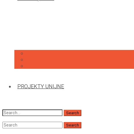
Darowizna
Podaruj 1%
Regularne wsparcie
PROJEKTY UNIJNE