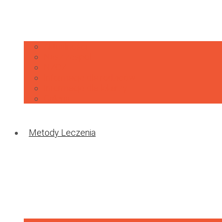
Aktualności
Nasz zespół
NZOZ
Informacje dla rodziców
Informacje dla lekarzy
Galeria
Metody Leczenia