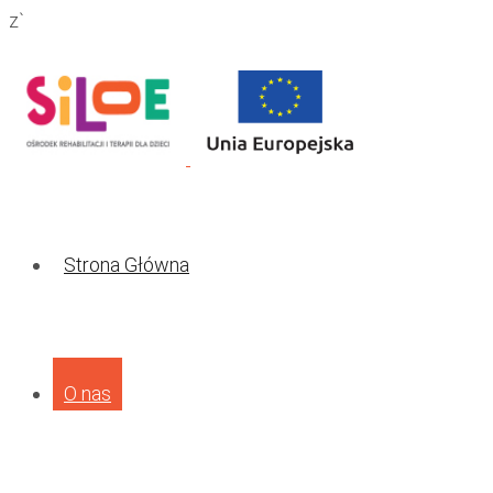
z`
Strona Główna
O nas