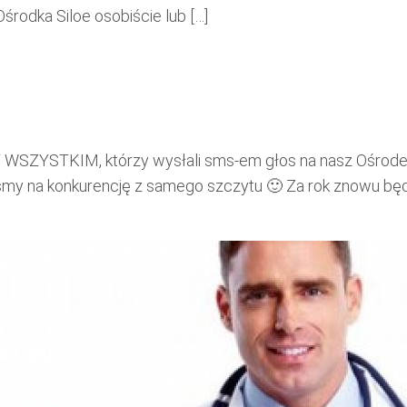
Ośrodka Siloe osobiście lub […]
STKIM, którzy wysłali sms-em głos na nasz Ośrodek w 
aliśmy na konkurencję z samego szczytu 🙂 Za rok znowu bę