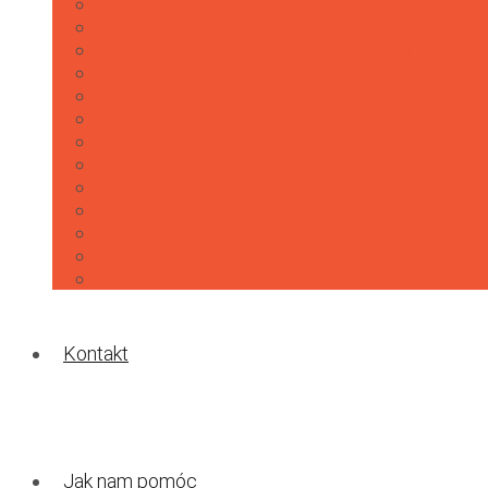
Metoda PNF
Integracja Sensoryczna (SI)
Terapia zaburzeń zachowania i emocji
Terapia Dzieci z Autyzmem
Terapia Neurologopedyczna i Logopedyczna
Terapia pedagogiczna
Terapia Psychologiczna
Komunikacja wspomagająca i alternatywna (A
Terapia Ręki
Gimnastyka Korekcyjna
Kinesio Taping – plastrowanie
Metoda NDT – Bobath
Dietetyka
Kontakt
Jak nam pomóc