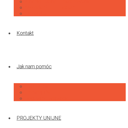
Kinesio Taping – plastrowanie
Metoda NDT – Bobath
Dietetyka
Kontakt
Jak nam pomóc
Darowizna
Podaruj 1%
Regularne wsparcie
PROJEKTY UNIJNE