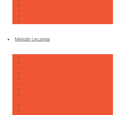
NZOZ
Informacje dla rodziców
Informacje dla lekarzy
Galeria
Metody Leczenia
Metoda PNF
Integracja Sensoryczna (SI)
Terapia zaburzeń zachowania i emocji
Terapia Dzieci z Autyzmem
Terapia Neurologopedyczna i Logopedyczna
Terapia pedagogiczna
Terapia Psychologiczna
Komunikacja wspomagająca i alternatywna
(AAC)
Terapia Ręki
Gimnastyka Korekcyjna