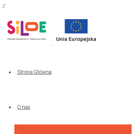
z`
Strona Główna
O nas
Aktualności
Nasz zespół