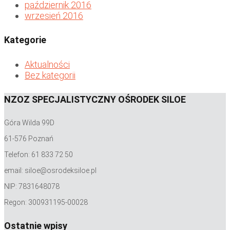
październik 2016
wrzesień 2016
Kategorie
Aktualności
Bez kategorii
NZOZ SPECJALISTYCZNY OŚRODEK SILOE
Góra Wilda 99D
61-576 Poznań
Telefon: 61 833 72 50
email: siloe@osrodeksiloe.pl
NIP: 7831648078
Regon: 300931195-00028
Ostatnie wpisy