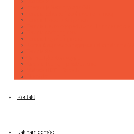
Metoda PNF
Integracja Sensoryczna (SI)
Terapia zaburzeń zachowania i emocji
Terapia Dzieci z Autyzmem
Terapia Neurologopedyczna i Logopedyczna
Terapia pedagogiczna
Terapia Psychologiczna
Komunikacja wspomagająca i alternatywna (A
Terapia Ręki
Gimnastyka Korekcyjna
Kinesio Taping – plastrowanie
Metoda NDT – Bobath
Dietetyka
Kontakt
Jak nam pomóc