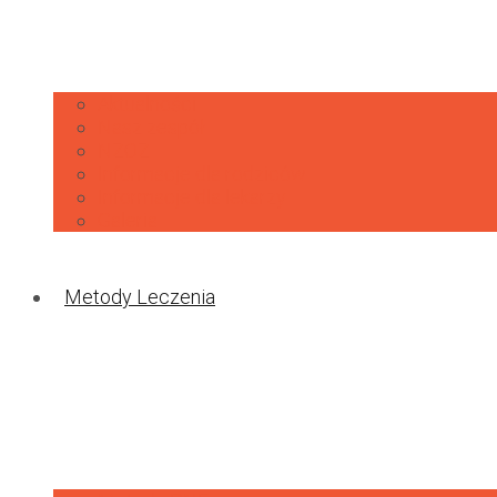
Aktualności
Nasz zespół
NZOZ
Informacje dla rodziców
Informacje dla lekarzy
Galeria
Metody Leczenia