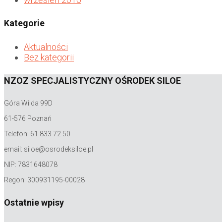
Kategorie
Aktualności
Bez kategorii
NZOZ SPECJALISTYCZNY OŚRODEK SILOE
Góra Wilda 99D
61-576 Poznań
Telefon: 61 833 72 50
email: siloe@osrodeksiloe.pl
NIP: 7831648078
Regon: 300931195-00028
Ostatnie wpisy