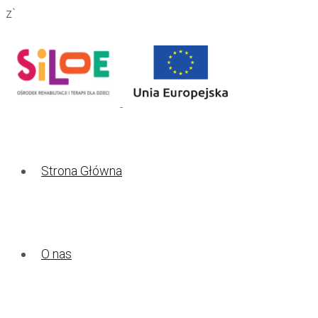
z`
Strona Główna
O nas