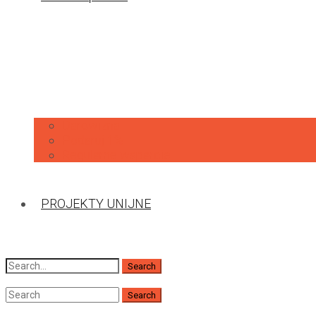
Darowizna
Podaruj 1%
Regularne wsparcie
PROJEKTY UNIJNE