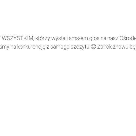
STKIM, którzy wysłali sms-em głos na nasz Ośrodek w
daliśmy na konkurencję z samego szczytu 🙂 Za rok znowu bę